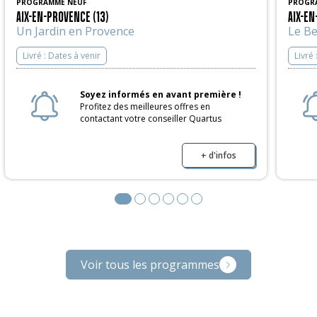
PROGRAMME NEUF
PROGR
AIX-EN-PROVENCE (13)
AIX-EN
Un Jardin en Provence
Le B
Livré :
Dates à venir
Livré 
Soyez informés en avant première !
Profitez des meilleures offres en
contactant votre conseiller Quartus
+ d'infos
Voir tous les programmes