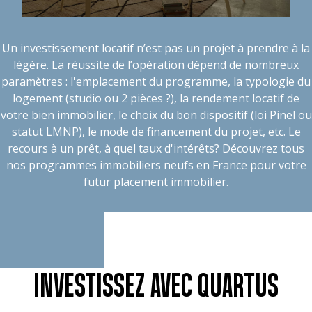
Un investissement locatif n’est pas un projet à prendre à la
légère. La réussite de l’opération dépend de nombreux
paramètres : l'emplacement du programme, la typologie du
logement (studio ou 2 pièces ?), la rendement locatif de
votre bien immobilier, le choix du bon dispositif (loi Pinel ou
statut LMNP), le mode de financement du projet, etc. Le
recours à un prêt, à quel taux d'intérêts? Découvrez tous
nos programmes immobiliers neufs en France pour votre
futur placement immobilier.
INVESTISSEZ AVEC QUARTUS