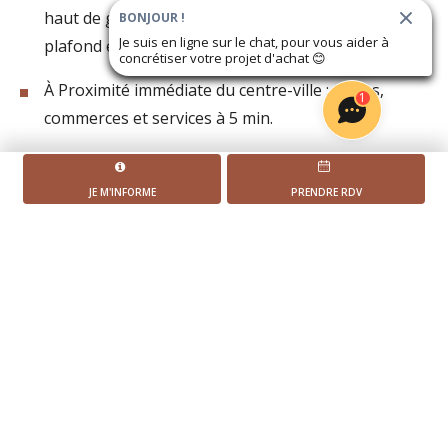
haut de gamme avec 2,70 mètres de hauteur sous
BONJOUR !
Je suis en ligne sur le chat, pour vous aider à
plafond et un cœur d'ilot paysager.
concrétiser votre projet d'achat
😊
À Proximité immédiate du centre-ville : écoles,
1
commerces et services à 5 min.
Proche des transports, à quelques minutes du RER
A Joinville-le-Pont et de la future Ligne 15 du
JE M'INFORME
PRENDRE RDV
Métro.
L'AVANCEMENT DU PROJET