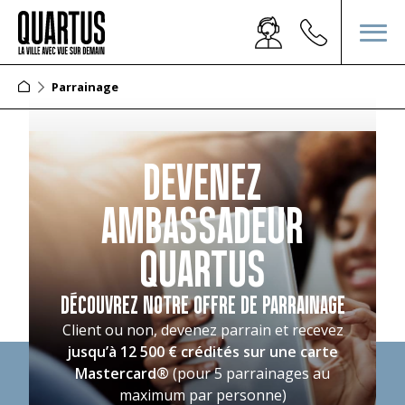
Parrainage
DEVENEZ
AMBASSADEUR
QUARTUS
DÉCOUVREZ NOTRE OFFRE DE PARRAINAGE
Client ou non, devenez parrain et recevez
jusqu’à 12 500 € crédités sur une carte
Mastercard®
(pour 5 parrainages au
maximum par personne)