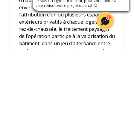
d’habitat à haute qualité
Je suis en ligne sur le chat, pour vous aider à
concrétiser votre projet d'achat
😊
environnementale, qui se complète par
l’attribution d’un ou plusieurs espaces
1
extérieurs privatifs à chaque logement. Au
rez-de-chaussée, le traitement paysager
de l’opération participe à la valorisation du
bâtiment, dans un jeu d’alternance entre
jardins privés et une grande zone verte
plantée qui donne de l’ampleur à
l’ensemble ; le projet de végétalisation
trouve aussi sa place dans la zone de
stationnement aérien, cette dernière
embellie de pergolas et plantes
grimpantes. KANOPIA Architectures
-
Voir l'interview