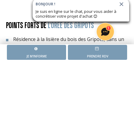
BONJOUR !
Je suis en ligne sur le chat, pour vous aider à
concrétiser votre projet d'achat
😊
POINTS FORTS DE
L'ORÉE DES GRIPOTS
1
Résidence à la lisière du bois des Gripots, dans un
environnement naturel privilégié
JE M'INFORME
PRENDRE RDV
Gare de Vertou accessible à pied, reliant
rapidement Nantes
Quartier en plein développement offrant un fort
potentiel de valorisation
Appartements lumineux avec espaces extérieurs
privatifs favorisant le confort au quotidien