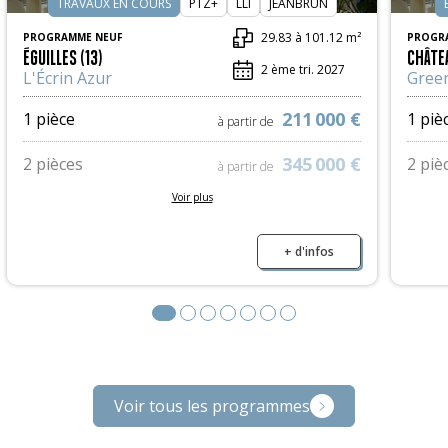
TRAVAUX EN COURS
PTZ+
LLI
JEANBRUN
29.83 à 101.12 m²
PROGRAMME NEUF
PROGR
ÉGUILLES (13)
CHÂTE
2 ème tri. 2027
L'Écrin Azur
Gree
211 000 €
1 pièce
1 piè
à partir de
345 000 €
2 pièces
2 piè
à partir de
Voir plus
466 000 €
3 pièces
3 piè
à partir de
559 000 €
4 pièces
+ d'infos
4 piè
à partir de
10 000 €
Parkings
à partir de
Voir tous les programmes