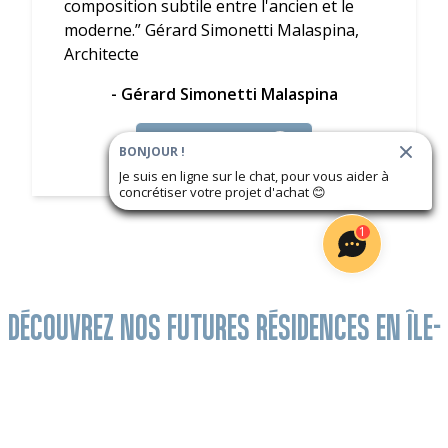
composition subtile entre l'ancien et le
moderne.” Gérard Simonetti Malaspina,
Architecte
- Gérard Simonetti Malaspina
Voir l'interview
BONJOUR !
Je suis en ligne sur le chat, pour vous aider à
concrétiser votre projet d'achat
😊
1
DÉCOUVREZ NOS FUTURES RÉSIDENCES EN ÎLE-
DE-FRANCE
5 000€ de remise par pièce + Frais de notaire
Frais 
offerts !