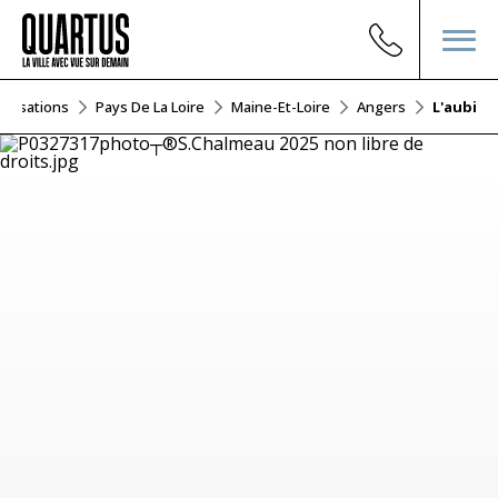
éalisations
Pays De La Loire
Maine-Et-Loire
Angers
L'aubier