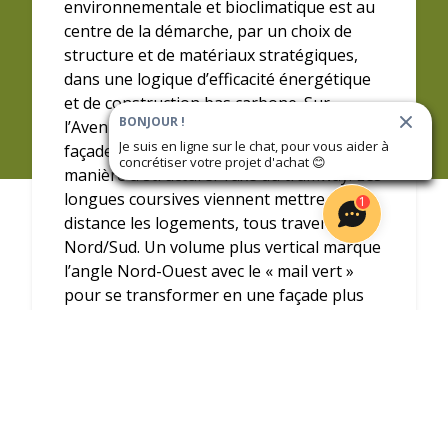
environnementale et bioclimatique est au
centre de la démarche, par un choix de
structure et de matériaux stratégiques,
dans une logique d’efficacité énergétique
et de construction bas carbone. Sur
BONJOUR !
l’Avenue des Hauts de Saint-Aubin, la
Je suis en ligne sur le chat, pour vous aider à
façade est travaillée de façon urbaine de
concrétiser votre projet d'achat
😊
manière à structurer l’axe du tramway. Les
longues coursives viennent mettre à
1
distance les logements, tous traversants
Nord/Sud. Un volume plus vertical marque
l’angle Nord-Ouest avec le « mail vert »
pour se transformer en une façade plus
domestique avec des balcons qui viennent
prolonger les espaces intérieurs de tous
les logements. En cœur d’ilot, un jeu de
balcons circulaires vient animer la façade
et le jardin ouvert sur les aménagements
existants ainsi que l’ilot voisin. L’ensemble,