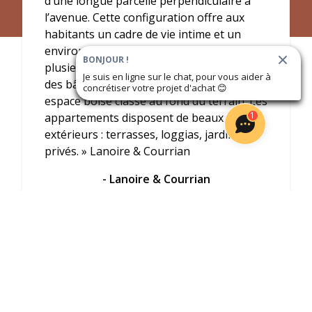
d’une longue parcelle perpendiculaire à
l’avenue. Cette configuration offre aux
habitants un cadre de vie intime et un
environnement très verdoyant avec
BONJOUR !
plusieurs arbres plantés de part et d’autre
Je suis en ligne sur le chat, pour vous aider à
des bâtiments, complété d’un exceptionnel
concrétiser votre projet d'achat
😊
espace boisé classé au fond du terrain. Les
1
appartements disposent de beaux
extérieurs : terrasses, loggias, jardins
privés. » Lanoire & Courrian
- Lanoire & Courrian
Voir l'interview