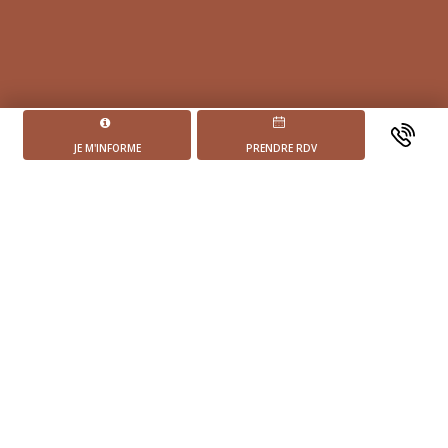
JE M'INFORME
PRENDRE RDV
POINTS FORTS DE
SYMBIOSE
Quartier dynamique en plein renouveau
Proximité immédiate des commodités (Ligne 7, 12
et bus)
Appartements du studio au 5 pièces avec extérieur
pour tous