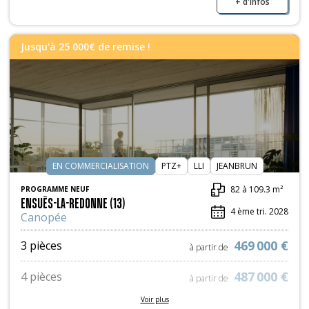
+ d'infos
Jusqu'à 25 000€ de remise !
EN COMMERCIALISATION
PTZ+
LLI
JEANBRUN
82 à 109.3 m²
PROGRAMME NEUF
ENSUÈS-LA-REDONNE (13)
4 ème tri. 2028
Canopée
469 000 €
3 pièces
à partir de
487 000 €
4 pièces
à partir de
Voir plus
628 000 €
5 pièces