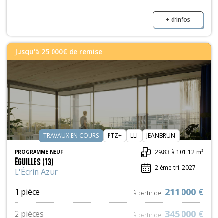
à partir de
+ d'infos
Jusqu'à 25 000€ de remise
TRAVAUX EN COURS
PTZ+
LLI
JEANBRUN
29.83 à 101.12 m²
PROGRAMME NEUF
ÉGUILLES (13)
2 ème tri. 2027
L'Écrin Azur
211 000 €
1 pièce
à partir de
345 000 €
2 pièces
à partir de