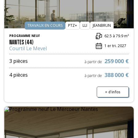
TRAVAUX EN COURS
PTZ+
LLI
JEANBRUN
62.5 à 79.9 m²
PROGRAMME NEUF
NANTES (44)
1 er tri. 2027
Courtil Le Mevel
259 000 €
3 pièces
à partir de
388 000 €
4 pièces
à partir de
+ d'infos