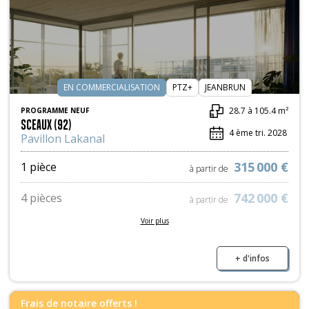
EN COMMERCIALISATION
PTZ+
JEANBRUN
28.7 à 105.4 m²
PROGRAMME NEUF
SCEAUX (92)
4 ème tri. 2028
Pavillon Lakanal
315 000 €
1 pièce
à partir de
742 000 €
4 pièces
à partir de
Voir plus
935 000 €
5 pièces
à partir de
+ d'infos
Frais de notaire offerts !