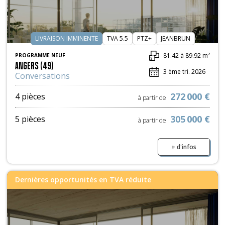
LIVRAISON IMMINENTE
TVA 5.5
PTZ+
JEANBRUN
81.42 à 89.92 m²
PROGRAMME NEUF
ANGERS (49)
3 ème tri. 2026
Conversations
272 000 €
4 pièces
à partir de
305 000 €
5 pièces
à partir de
+ d'infos
Dernières opportunités en TVA réduite