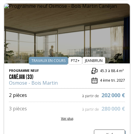
TRAVAUX EN COURS
PTZ+
JEANBRUN
45.3 à 88.4 m²
PROGRAMME NEUF
CANÉJAN (33)
4 ème tri. 2027
Osmose - Bois Martin
202 000 €
2 pièces
à partir de
280 000 €
3 pièces
à partir de
Voir plus
346 000 €
4 pièces
à partir de