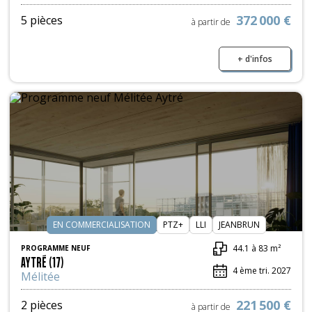
372 000 €
5 pièces
à partir de
+ d'infos
EN COMMERCIALISATION
PTZ+
LLI
JEANBRUN
44.1 à 83 m²
PROGRAMME NEUF
AYTRÉ (17)
4 ème tri. 2027
Mélitée
221 500 €
2 pièces
à partir de