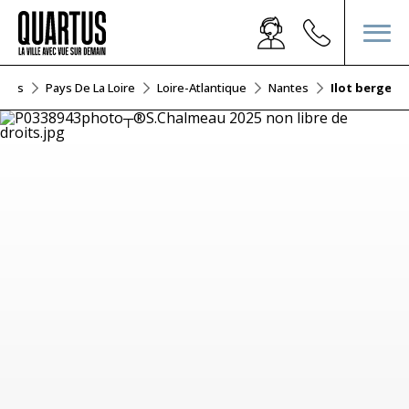
tions
Pays De La Loire
Loire-Atlantique
Nantes
Ilot bergero