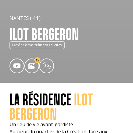
NANTES ( 44 )
ILOT BERGERON
Livré :
2 ème trimestre 2025
15
LA RÉSIDENCE
ILOT
BERGERON
Un lieu de vie avant-gardiste
Au cœur du quartier de la Création, face aux