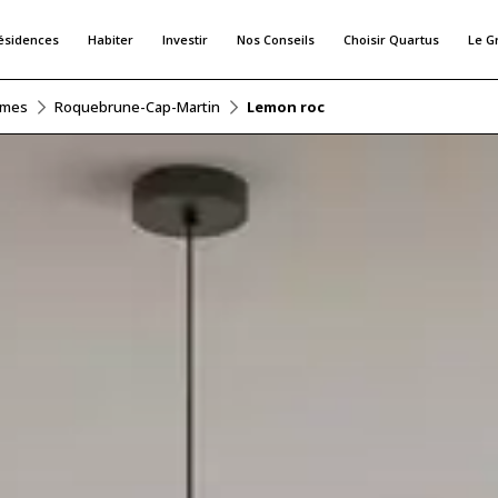
ésidences
Habiter
Investir
Nos Conseils
Choisir Quartus
Le G
imes
Roquebrune-Cap-Martin
Lemon roc