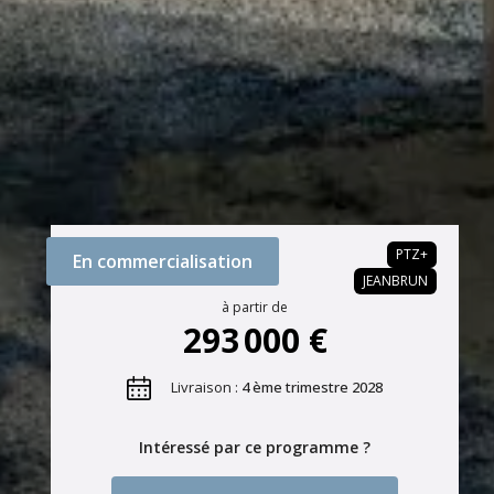
PTZ+
En commercialisation
JEANBRUN
à partir de
293 000 €
Livraison :
4 ème trimestre 2028
Intéressé par ce programme ?