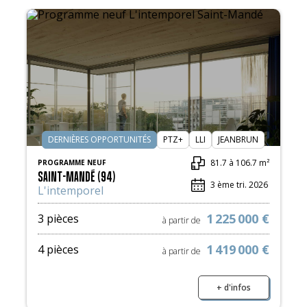
DERNIÈRES OPPORTUNITÉS
PTZ+
LLI
JEANBRUN
81.7 à 106.7 m²
PROGRAMME NEUF
SAINT-MANDÉ (94)
3 ème tri. 2026
L'intemporel
1 225 000 €
3 pièces
à partir de
1 419 000 €
4 pièces
à partir de
+ d'infos