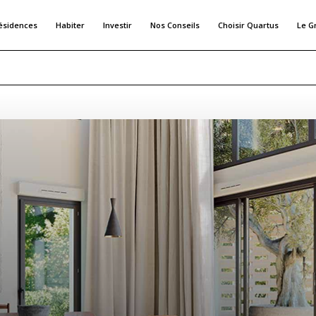
ésidences
Habiter
Investir
Nos Conseils
Choisir Quartus
Le G