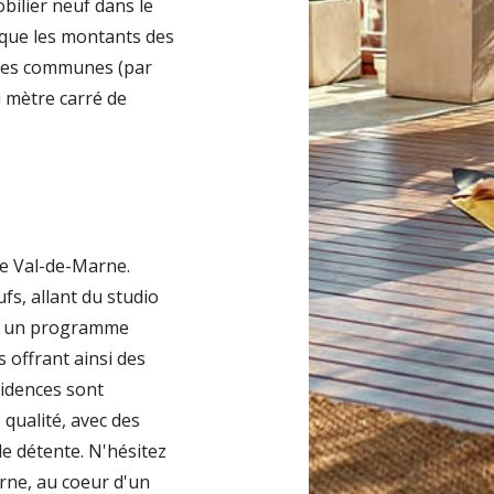
obilier neuf dans le
 que les montants des
ines communes (par
u mètre carré de
le Val-de-Marne.
fs, allant du studio
ns un programme
s offrant ainsi des
sidences sont
 qualité, avec des
e détente. N'hésitez
rne, au coeur d'un