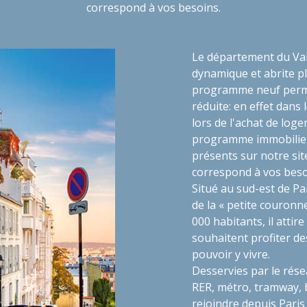
correspond à vos besoins.
Le département du Val
dynamique et abrite p
programme neuf perme
réduite: en effet dans 
lors de l'achat de lo
programme immobilier n
présents sur notre sit
correspond à vos beso
Situé au sud-est de Pa
de la « petite couronn
000 habitants, il atti
souhaitent profiter de
pouvoir y vivre.
Desservies par le rés
RER, métro, tramway, 
rejoindre depuis Paris