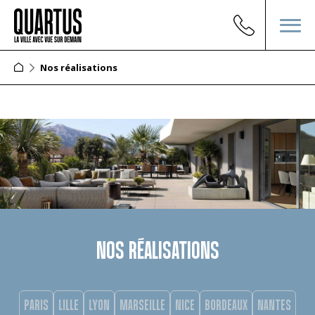
Nos réalisations
NOS RÉALISATIONS
PARIS
LILLE
LYON
MARSEILLE
NICE
BORDEAUX
NANTES