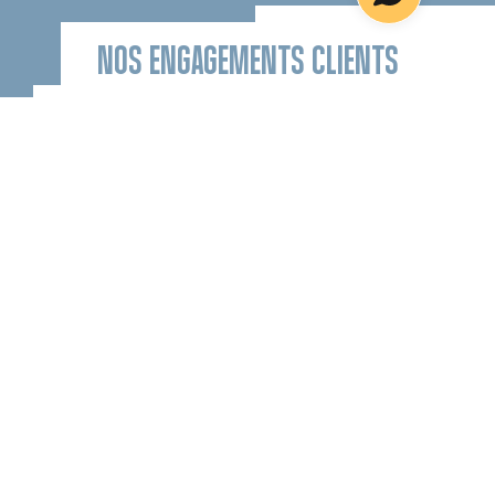
NOS ENGAGEMENTS CLIENTS
S’ENGAGER POUR UNE ARCHITECTURE DURABLE
QUARTUS propose des emplacements
sélectionnés avec soin situés en site urbain. C’est
en plaçant l’exigence architecturale au cœur de
nos priorités que nous souhaitons participer à
fabriquer une ville plus écologique, plus belle,
plus accueillante pour une valorisation durable de
votre patrimoine.