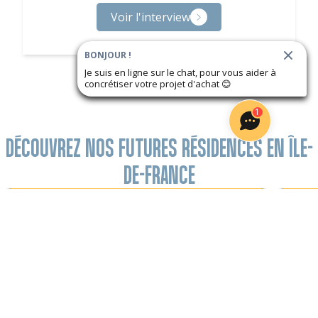
Voir l'interview
BONJOUR !
Je suis en ligne sur le chat, pour vous aider à
concrétiser votre projet d'achat
😊
1
DÉCOUVREZ NOS FUTURES RÉSIDENCES EN ÎLE-
DE-FRANCE
5 000€ de remise par pièce + Frais de notaire
Frais 
offerts !