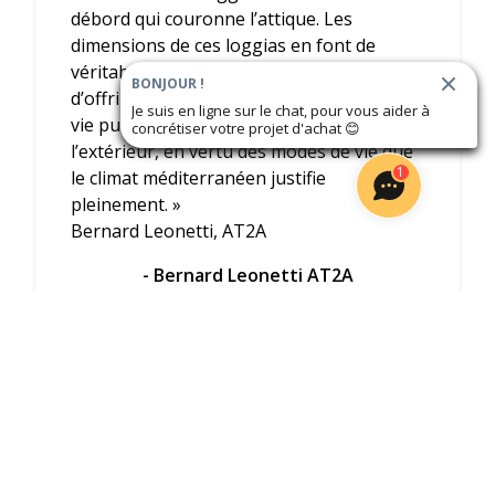
débord qui couronne l’attique. Les
dimensions de ces loggias en font de
véritables pièces à vivre. L’enjeu est
BONJOUR !
d’offrir des appartements dans lesquels la
Je suis en ligne sur le chat, pour vous aider à
vie puisse s’épanouir à l’intérieur et à
concrétiser votre projet d'achat
😊
l’extérieur, en vertu des modes de vie que
1
le climat méditerranéen justifie
pleinement. »
Bernard Leonetti, AT2A
- Bernard Leonetti AT2A
Voir l'interview