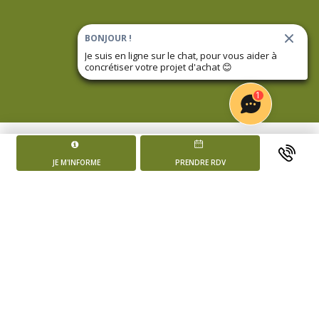
BONJOUR !
Je suis en ligne sur le chat, pour vous aider à
concrétiser votre projet d'achat
😊
1
JE M'INFORME
PRENDRE RDV
POINTS FORTS DE
JARDIN HANAÉ - PETIT NANTERRE
Un quartier en pleine renaissance
Appartements du studio au 5 pièces duplex
Face à un jardin japonais de 8000 m²
Excellente desserte via le T1 et T2