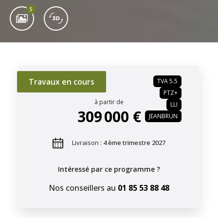
5
Travaux en cours
TVA 5.5
PTZ+
à partir de
LLI
309 000 €
JEANBRUN
Livraison :
4 ème trimestre 2027
Intéressé par ce programme ?
Nos conseillers au
01 85 53 88 48