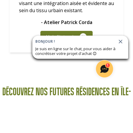
visant une intégration aisée et évidente au
sein du tissu urbain existant.
- Atelier Patrick Corda
Voir l'interview
BONJOUR !
Je suis en ligne sur le chat, pour vous aider à
concrétiser votre projet d'achat
😊
1
DÉCOUVREZ NOS FUTURES RÉSIDENCES EN ÎLE-
DE-FRANCE
5 000€ de remise par pièce + Frais de notaire
Frais 
offerts !