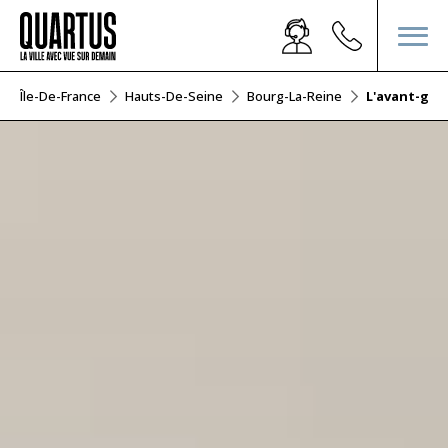
Île-De-France
Hauts-De-Seine
Bourg-La-Reine
L'avant-gar