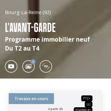
Bourg-La-Reine (92)
L'AVANT-GARDE
Programme immobilier neuf
Du T2 au T4
3
Travaux en cours
PTZ+
LLI
à partir de
JEANBRUN