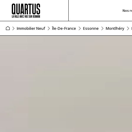
Nos r
Immobilier Neuf
Île-De-France
Essonne
Montlhéry