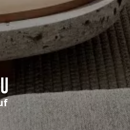
AU
uf