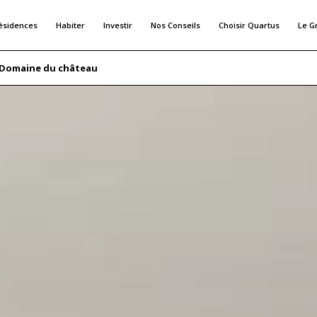
ésidences
Habiter
Investir
Nos Conseils
Choisir Quartus
Le G
Domaine du château