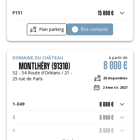
P151
15 000 €
Plan parking
Être contacté
DOMAINE DU CHÂTEAU
à partir de
8 000 €
MONTLHÉRY (91310)
52 - 54 Route d'Orléans / 21 -
25 rue de Paris
20 disponibles
2 ème tri. 2027
1-049
8 000 €
2
8 000 €
6
8 000 €