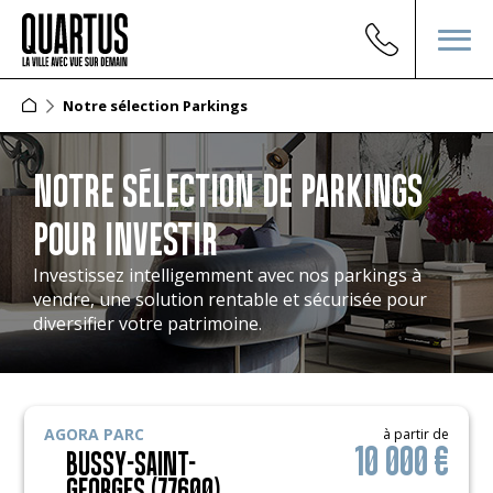
Notre sélection Parkings
NOTRE SÉLECTION DE PARKINGS
POUR INVESTIR
Investissez intelligemment avec nos parkings à
vendre, une solution rentable et sécurisée pour
diversifier votre patrimoine.
AGORA PARC
à partir de
10 000 €
BUSSY-SAINT-
GEORGES (77600)