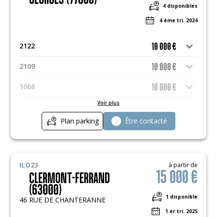
4 disponibles
4 ème tri. 2024
2122
10 000 €
2109
10 000 €
1068
10 000 €
Voir plus
1106
10 000 €
Plan parking
Être contacté
ILO23
à partir de
15 000 €
CLERMONT-FERRAND
(63000)
1 disponible
46 RUE DE CHANTERANNE
1 er tri. 2025