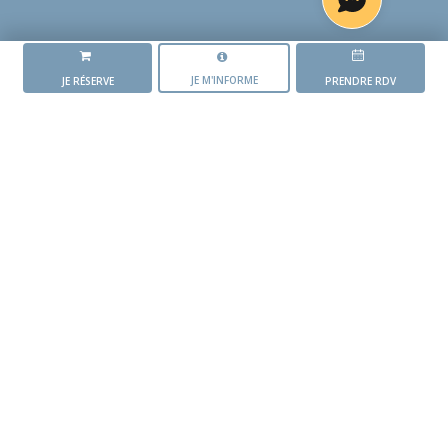
JE M'INFORME
JE RÉSERVE
PRENDRE RDV
LA RÉSIDENCE
L'ORÉE DES GRIPOTS
L'AVANCEMENT DU PROJET
Mise en vente du
programme