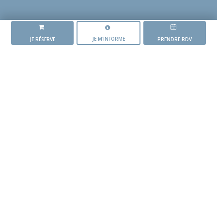
JE M'INFORME
JE RÉSERVE
PRENDRE RDV
LA RÉSIDENCE
L'ORÉE DES GRIPOTS
L'AVANCEMENT DU PROJET
Mise en vente du
programme