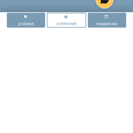
JE M'INFORME
JE RÉSERVE
PRENDRE RDV
LA RÉSIDENCE
L'ORÉE DES GRIPOTS
L'AVANCEMENT DU PROJET
Mise en vente du
programme