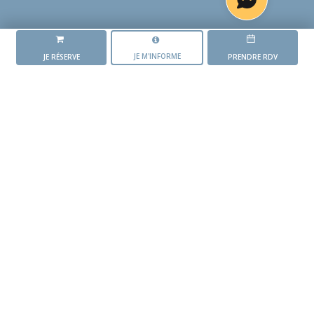
JE M'INFORME
JE RÉSERVE
PRENDRE RDV
LA RÉSIDENCE
L'ORÉE DES GRIPOTS
L'AVANCEMENT DU PROJET
Mise en vente du
programme