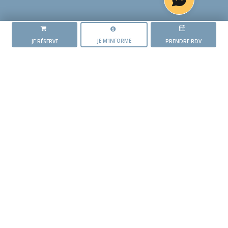
JE M'INFORME
JE RÉSERVE
PRENDRE RDV
LA RÉSIDENCE
L'ORÉE DES GRIPOTS
L'AVANCEMENT DU PROJET
Mise en vente du
programme