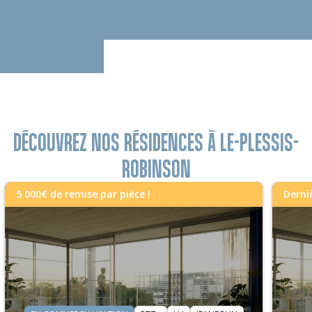
DÉCOUVREZ NOS RÉSIDENCES À LE-PLESSIS-
ROBINSON
5 000€ de remise par pièce !
Derni