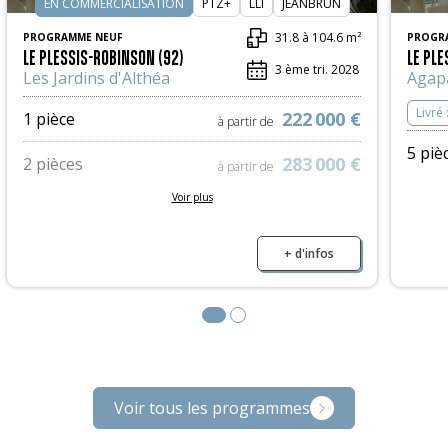
EN COMMERCIALISATION
PTZ+
LLI
JEANBRUN
31.8 à 104.6 m²
PROGRAMME NEUF
PROGR
LE PLESSIS-ROBINSON (92)
LE PLE
3 ème tri. 2028
Les Jardins d'Althéa
Agap
Livré 
222 000 €
1 pièce
à partir de
5 piè
283 000 €
2 pièces
à partir de
Voir plus
365 000 €
3 pièces
à partir de
437 000 €
4 pièces
+ d'infos
à partir de
680 000 €
5 pièces
à partir de
Voir tous les programmes