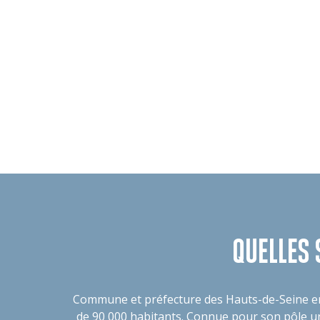
QUELLES 
Commune et préfecture des Hauts-de-Seine en 
de 90 000 habitants. Connue pour son pôle uni