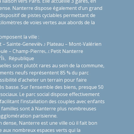
a liaison vers Paris. Elle accueille 3 gares, en
éfense. Nanterre dispose également d’un grand
dispositif de pistes cyclables permettant de
 kilomètres de voies vertes aux abords de la
omposent la ville :
t – Sainte-Geneviève
Plateau – Mont-Valérien
ule – Champ-Pierreux
Petit Nanterre
’Île
République
uelles sont plutôt rares au sein de la commune,
ements neufs représentent 85 % du parc
ssibilité d'acheter un terrain pour faire
rès basse. Sur l’ensemble des biens, presque 50
ociaux. Le parc social dispose effectivement
cilitant l’installation des couples avec enfants
es familles sont à Nanterre plus nombreuses
’agglomération parisienne.
dense, Nanterre est une ville où il fait bon
 aux nombreux espaces verts qui la