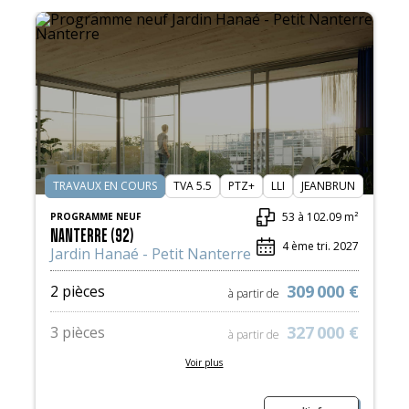
TRAVAUX EN COURS
TVA 5.5
PTZ+
LLI
JEANBRUN
53 à 102.09 m²
PROGRAMME NEUF
NANTERRE (92)
4 ème tri. 2027
Jardin Hanaé - Petit Nanterre
309 000 €
2 pièces
à partir de
327 000 €
3 pièces
à partir de
Voir plus
424 000 €
4 pièces
à partir de