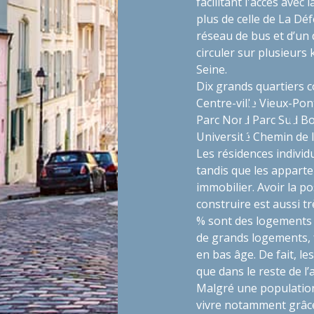
facilitant l'accès avec l
plus de celle de La D
réseau de bus et d’un 
circuler sur plusieurs
Seine.
Dix grands quartiers c
Centre-ville
Vieux-Pon
Parc Nord
Parc Sud
Bo
Université
Chemin de l
Les résidences individ
tandis que les appart
immobilier. Avoir la po
construire est aussi t
% sont des logements s
de grands logements, fa
en bas âge. De fait, l
que dans le reste de l
Malgré une population 
vivre notamment grâce