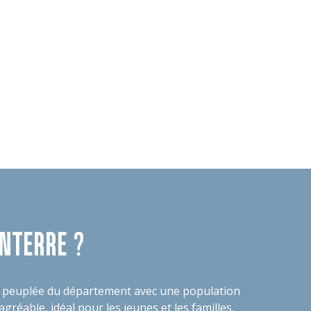
ANTERRE ?
us peuplée du département avec une population
réable, idéal pour les jeunes et les familles.