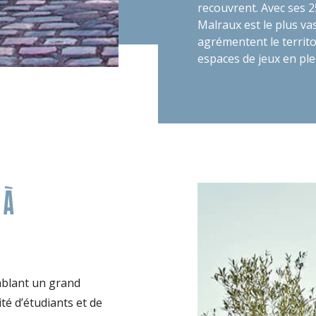
recouvrent. Avec ses 
Malraux est le plus v
agrémentent le territoi
espaces de jeux en plei
 À
emblant un grand
té d’étudiants et de