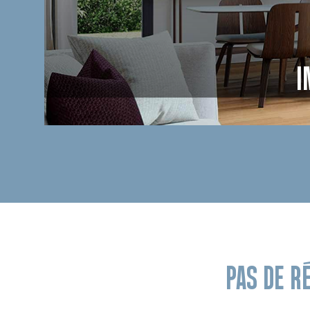
I
PAS DE R