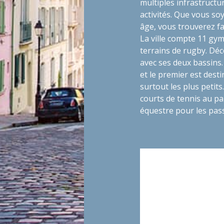
multiples infrastruct
activités. Que vous so
âge, vous trouverez f
La ville compte 11 gym
terrains de rugby. Dé
avec ses deux bassins.
et le premier est desti
surtout les plus petits
courts de tennis au pa
équestre pour les pas
Découvrez notre progr
les Hauts-de-Seine. 
vendre, que vous pouv
programme comprend un
studios, des apparteme
Située à proximité de 