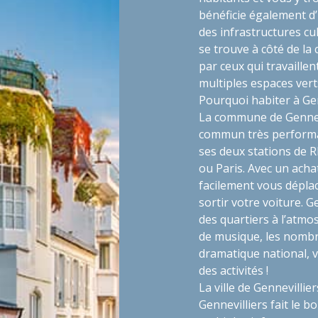
bénéficie également d
des infrastructures cul
se trouve à côté de la c
par ceux qui travaillen
multiples espaces vert
Pourquoi habiter à Gen
La commune de Gennevi
commun très performan
ses deux stations de 
ou Paris. Avec un acha
facilement vous déplace
sortir votre voiture. G
des quartiers à l’atmo
de musique, les nombre
dramatique national, 
des activités !
La ville de Gennevillie
Gennevilliers fait le 