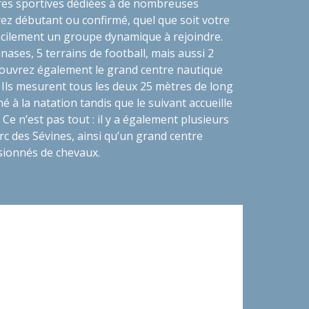
ures sportives dédiées à de nombreuses
yez débutant ou confirmé, quel que soit votre
acilement un groupe dynamique à rejoindre.
nases, 5 terrains de football, mais aussi 2
couvrez également le grand centre nautique
 Ils mesurent tous les deux 25 mètres de long
né à la natation tandis que le suivant accueille
. Ce n’est pas tout : il y a également plusieurs
rc des Sévines, ainsi qu’un grand centre
sionnés de chevaux.
amme immobilier neuf à Gennevilliers, dans
Nous vous proposons des logements neufs à
ez acquérir en tant que propriétaire. Notre
e variété de biens neufs, tels que des
nts avec plusieurs pièces et des villas.
Gennevilliers, notre résidence bénéficie d'une