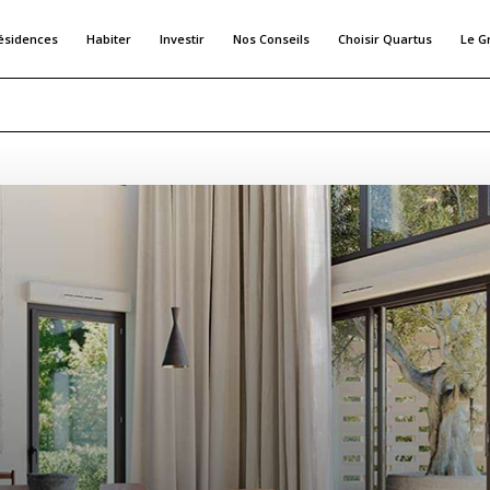
ésidences
Habiter
Investir
Nos Conseils
Choisir Quartus
Le G