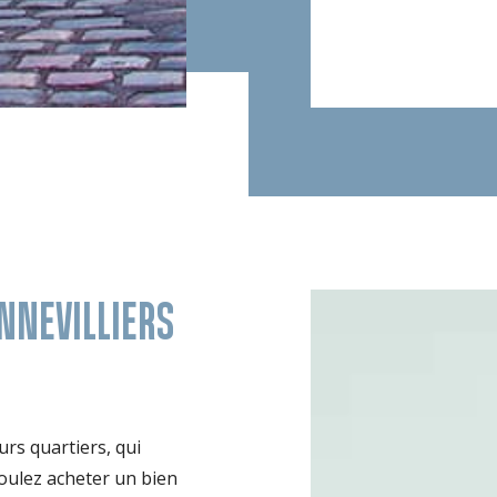
adresse idéale, avec d
village. Certains biens
être avantageux pour 
NNEVILLIERS
urs quartiers, qui
oulez acheter un bien