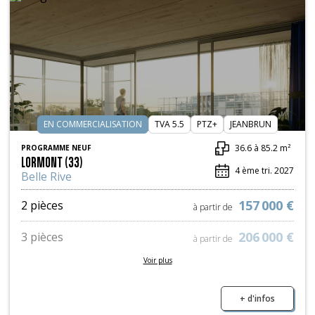
EN COMMERCIALISATION
TVA 5.5
PTZ+
JEANBRUN
36.6 à 85.2 m²
PROGRAMME NEUF
LORMONT (33)
4 ème tri. 2027
Belle Rive
157 000 €
2 pièces
à partir de
206 000 €
3 pièces
à partir de
Voir plus
270 000 €
4 pièces
à partir de
+ d'infos