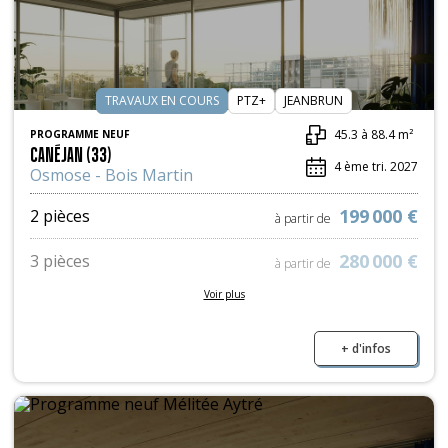
TRAVAUX EN COURS
PTZ+
JEANBRUN
45.3 à 88.4 m²
PROGRAMME NEUF
CANÉJAN (33)
4 ème tri. 2027
Osmose - Bois Martin
199 000 €
2 pièces
à partir de
280 000 €
3 pièces
à partir de
Voir plus
346 000 €
4 pièces
à partir de
+ d'infos