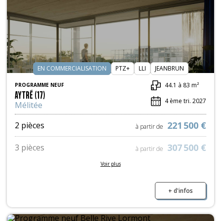
EN COMMERCIALISATION
PTZ+
LLI
JEANBRUN
44.1 à 83 m²
PROGRAMME NEUF
AYTRÉ (17)
4 ème tri. 2027
Mélitée
221 500 €
2 pièces
à partir de
307 500 €
3 pièces
à partir de
Voir plus
375 700 €
4 pièces
à partir de
+ d'infos