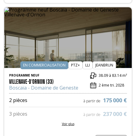
EN COMMERCIALISATION
PTZ+
LLI
JEANBRUN
38.09 à 83.14 m²
PROGRAMME NEUF
VILLENAVE-D'ORNON (33)
2 ème tri. 2028
Boscaïa - Domaine de Geneste
175 000 €
2 pièces
à partir de
237 000 €
3 pièces
à partir de
Voir plus
328 800 €
4 pièces
à partir de