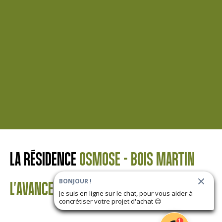
LA RÉSIDENCE
OSMOSE - BOIS MARTIN
BONJOUR !
L'AVANCEMENT DU PROJET
Je suis en ligne sur le chat, pour vous aider à
concrétiser votre projet d'achat
😊
1