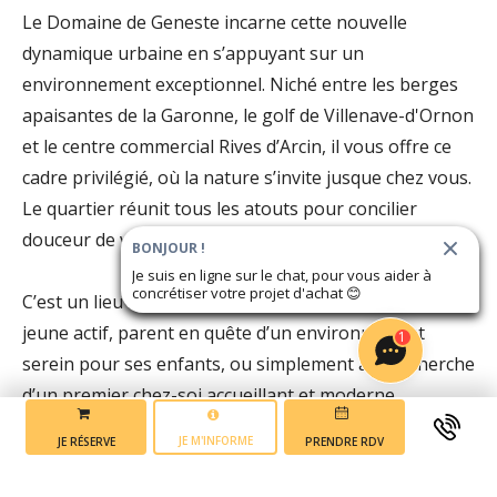
Le Domaine de Geneste incarne cette nouvelle
dynamique urbaine en s’appuyant sur un
environnement exceptionnel. Niché entre les berges
apaisantes de la Garonne, le golf de Villenave-d'Ornon
et le centre commercial Rives d’Arcin, il vous offre ce
cadre privilégié, où la nature s’invite jusque chez vous.
Le quartier réunit tous les atouts pour concilier
douceur de vivre et vie active.
BONJOUR !
Je suis en ligne sur le chat, pour vous aider à
concrétiser votre projet d'achat
😊
C’est un lieu idéal pour poser ses valises, que l’on soit
jeune actif, parent en quête d’un environnement
1
serein pour ses enfants, ou simplement à la recherche
d’un premier chez-soi accueillant et moderne.
JE M'INFORME
JE RÉSERVE
PRENDRE RDV