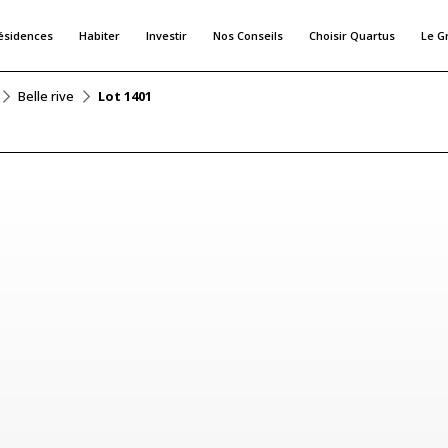
ésidences
Habiter
Investir
Nos Conseils
Choisir Quartus
Le G
Belle rive
Lot 1401