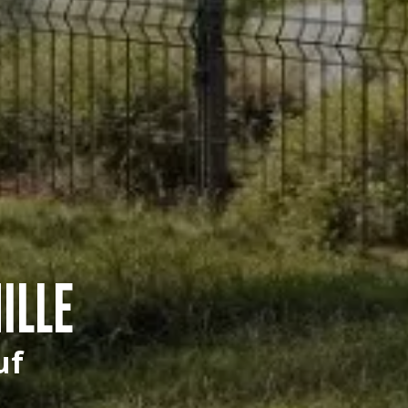
ILLE
uf