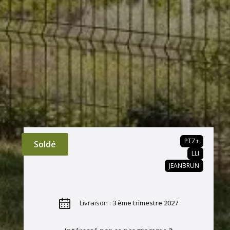
PTZ+
Soldé
LLI
JEANBRUN
Livraison :
3 ème trimestre 2027