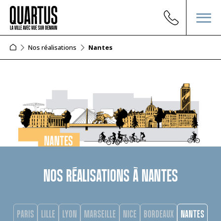
Nos réalisations
Nantes
NOS RÉALISATIONS À NANTES
PARIS
LILLE
LYON
MARSEILLE
NICE
BORDEAUX
NANTES