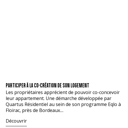
S’INVITE DANS
LA
CONSTRUCTION
Ce n’est plus une
maison bleue…
c’est une maison
verte, dont les
vertus sont de plus
en plus évidentes.
Les Français la
réclament, la
réglementation...
Découvrir
PARTICIPER À LA CO-CRÉATION DE SON LOGEMENT
Les propriétaires apprécient de pouvoir co-concevoir
leur appartement. Une démarche développée par
Quartus Résidentiel au sein de son programme Eqlo à
Floirac, près de Bordeaux....
Découvrir