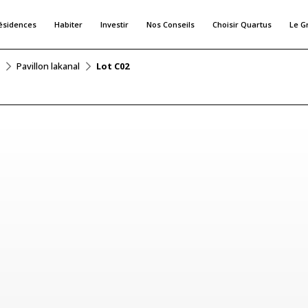
ésidences
Habiter
Investir
Nos Conseils
Choisir Quartus
Le G
Pavillon lakanal
Lot C02