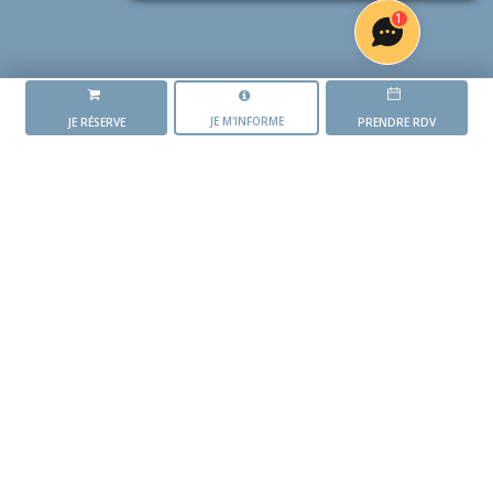
1
JE M'INFORME
JE RÉSERVE
PRENDRE RDV
LA RÉSIDENCE
REFLETS
L'AVANCEMENT DU PROJET
Mise en vente du
programme
1 er trimestre 2025