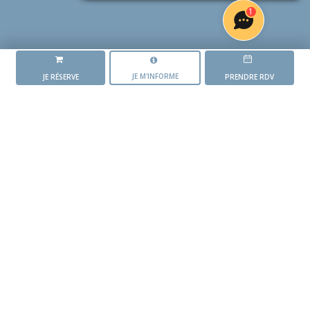
1
JE M'INFORME
JE RÉSERVE
PRENDRE RDV
LA RÉSIDENCE
REFLETS
L'AVANCEMENT DU PROJET
Mise en vente du
programme
1 er trimestre 2025