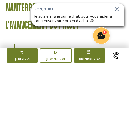
NANTERRE
BONJOUR !
Je suis en ligne sur le chat, pour vous aider à
concrétiser votre projet d'achat
😊
L'AVANCEMENT DU PROJET
1
JE M'INFORME
JE RÉSERVE
PRENDRE RDV
Mise en vente du
programme
2 ème trimestre 2025
Début des
travaux