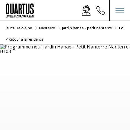
Hauts-De-Seine
Nanterre
Jardin hanaé - petit nanterre
Lot B
< Retour à la résidence