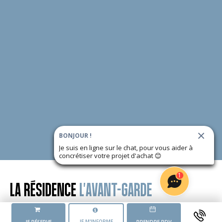
BONJOUR !
Je suis en ligne sur le chat, pour vous aider à
concrétiser votre projet d'achat
😊
1
LA RÉSIDENCE
L'AVANT-GARDE
L'AVANCEMENT DU PROJET
JE M'INFORME
JE RÉSERVE