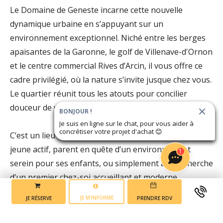
Le Domaine de Geneste incarne cette nouvelle
dynamique urbaine en s’appuyant sur un
environnement exceptionnel. Niché entre les berges
apaisantes de la Garonne, le golf de Villenave-d'Ornon
et le centre commercial Rives d’Arcin, il vous offre ce
cadre privilégié, où la nature s’invite jusque chez vous.
Le quartier réunit tous les atouts pour concilier
douceur de vivre et vie active.
BONJOUR !
Je suis en ligne sur le chat, pour vous aider à
concrétiser votre projet d'achat
😊
C’est un lieu idéal pour poser ses valises, que l’on soit
jeune actif, parent en quête d’un environnement
1
serein pour ses enfants, ou simplement à la recherche
d’un premier chez-soi accueillant et moderne.
JE M'INFORME
JE RÉSERVE
PRENDRE RDV