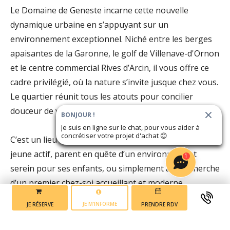
Le Domaine de Geneste incarne cette nouvelle
dynamique urbaine en s’appuyant sur un
environnement exceptionnel. Niché entre les berges
apaisantes de la Garonne, le golf de Villenave-d'Ornon
et le centre commercial Rives d’Arcin, il vous offre ce
cadre privilégié, où la nature s’invite jusque chez vous.
Le quartier réunit tous les atouts pour concilier
douceur de vivre et vie active.
BONJOUR !
Je suis en ligne sur le chat, pour vous aider à
concrétiser votre projet d'achat
😊
C’est un lieu idéal pour poser ses valises, que l’on soit
jeune actif, parent en quête d’un environnement
1
serein pour ses enfants, ou simplement à la recherche
d’un premier chez-soi accueillant et moderne.
JE M'INFORME
JE RÉSERVE
PRENDRE RDV