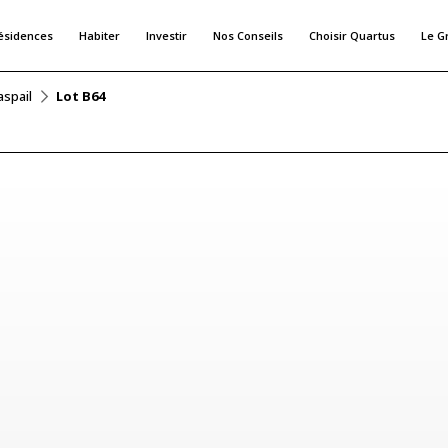
ésidences
Habiter
Investir
Nos Conseils
Choisir Quartus
Le G
aspail
Lot B64