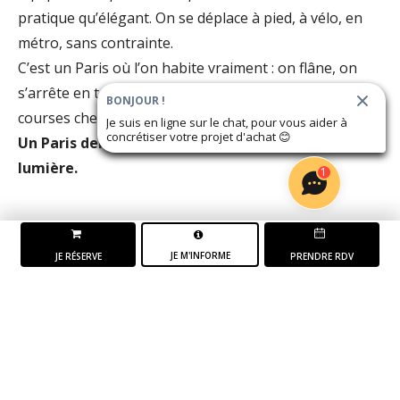
pratique qu’élégant. On se déplace à pied, à vélo, en
métro, sans contrainte.
C’est un Paris où l’on habite vraiment : on flâne, on
s’arrête en terrasse, on traverse un jardin, on fait ses
BONJOUR !
courses chez les commerçants.
Je suis en ligne sur le chat, pour vous aider à
concrétiser votre projet d'achat
😊
Un Paris dense, qui laisse place à l'air et à la
lumière.
1
JE M'INFORME
JE RÉSERVE
PRENDRE RDV