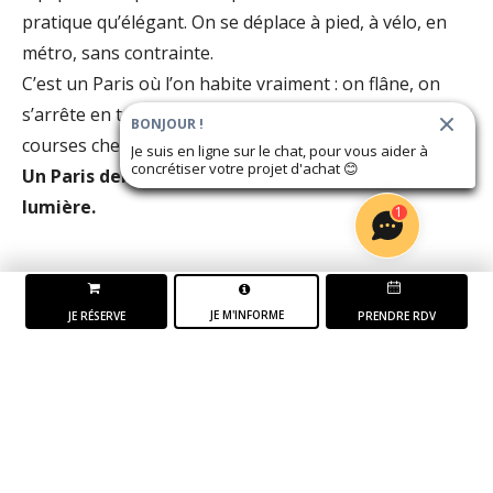
pratique qu’élégant. On se déplace à pied, à vélo, en
métro, sans contrainte.
C’est un Paris où l’on habite vraiment : on flâne, on
s’arrête en terrasse, on traverse un jardin, on fait ses
BONJOUR !
courses chez les commerçants.
Je suis en ligne sur le chat, pour vous aider à
concrétiser votre projet d'achat
😊
Un Paris dense, qui laisse place à l'air et à la
lumière.
1
JE M'INFORME
JE RÉSERVE
PRENDRE RDV