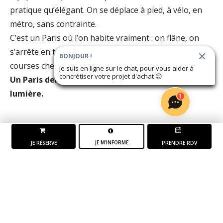
pratique qu’élégant. On se déplace à pied, à vélo, en
métro, sans contrainte.
C’est un Paris où l’on habite vraiment : on flâne, on
s’arrête en terrasse, on traverse un jardin, on fait ses
BONJOUR !
courses chez les commerçants.
Je suis en ligne sur le chat, pour vous aider à
concrétiser votre projet d'achat
😊
Un Paris dense, qui laisse place à l'air et à la
lumière.
1
JE M'INFORME
JE RÉSERVE
PRENDRE RDV