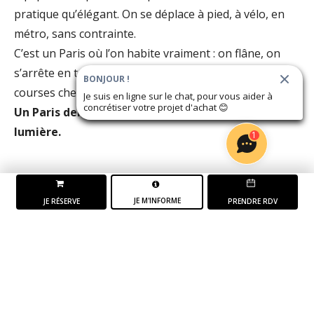
pratique qu’élégant. On se déplace à pied, à vélo, en
métro, sans contrainte.
C’est un Paris où l’on habite vraiment : on flâne, on
s’arrête en terrasse, on traverse un jardin, on fait ses
BONJOUR !
courses chez les commerçants.
Je suis en ligne sur le chat, pour vous aider à
concrétiser votre projet d'achat
😊
Un Paris dense, qui laisse place à l'air et à la
lumière.
1
JE M'INFORME
JE RÉSERVE
PRENDRE RDV