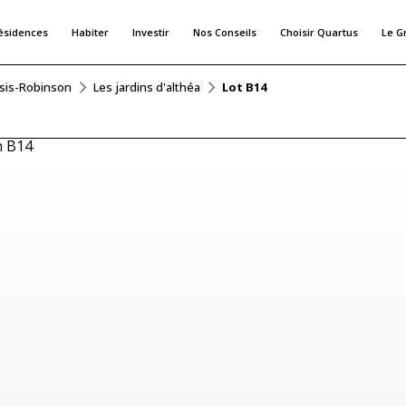
ésidences
Habiter
Investir
Nos Conseils
Choisir Quartus
Le G
ssis-Robinson
Les jardins d'althéa
Lot B14